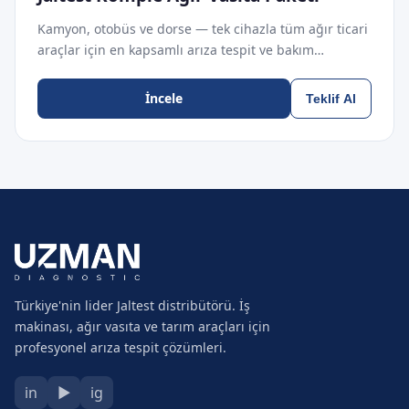
Kamyon, otobüs ve dorse — tek cihazla tüm ağır ticari
araçlar için en kapsamlı arıza tespit ve bakım…
İncele
Teklif Al
Türkiye'nin lider Jaltest distribütörü. İş
makinası, ağır vasıta ve tarım araçları için
profesyonel arıza tespit çözümleri.
in
▶
ig