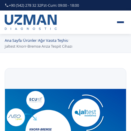
+90 (542) 278 32 32
Pzt-Cum: 09:00 - 18:00
Ana Sayfa
Ürünler
Ağır Vasıta Teşhis
Jaltest Knorr-Bremse Arıza Tespit Cihazı